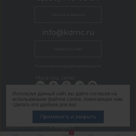
Заказать звонок
info@kdmc.ru
Написать нам
Политика конфиденциальности
Мы в соц. сетях
Используя данный сайт, вы даёте согласие на
использование файлов cookie, помогающих нам
КДМ Ростов-на-Дону
сделать его удобнее для вас.
г. Ростов-на-Дону, ул. Нансена, д. 85
©
ООО ЦЕНТР КДМ. ИНН: 3661037157 ОГРН: 1063667287551
Применить и закрыть
,
2026
Разработка сайта —
«Сибирикс»
0