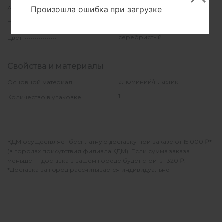
КА-1062887
Произошла ошибка при загрузке
Артикул
КИТАЙ
Производитель
серебристый
Цвет
Свойства и материалы
алюминий/пластик
Основной материал
1
Количество в упаковке
КДМ осуществляет бесплатную доставку при заказе от 15 000 ₽*
(в городах присутствия филиала КДМ). Если сумма заказа
меньше — доставка в вашем городе будет стоить 1 320 ₽.
*Доставка за город рассчитывается индивидуально