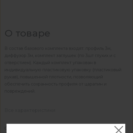
О товаре
В состав базового комплекта входят: профиль 3м,
диффузор 3м, комплект заглушек (по 3шт глухих и с
отверстием). Каждый комплект упакован в
индивидуальную пластиковую упаковку (пластиковый
рукав), повышенной плотности, позволяющий
обеспечить сохранность профиля от царапин и
повреждений.
Все характеристики
Основные