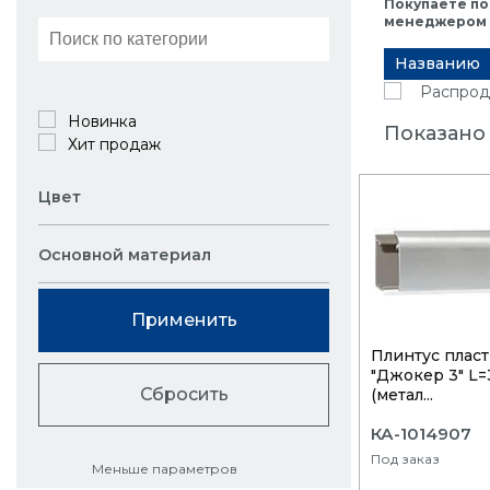
Покупаете по
менеджером в
Названию
Распрод
Новинка
Показано 
Хит продаж
Цвет
Основной материал
Применить
Плинтуc плас
"Джокер 3" L=
Сбросить
(метал...
КА-1014907
Под заказ
Меньше параметров