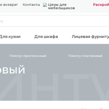
и возврат
Контакты
Цены для
Раскрой
мебельщиков
Для кухни
Для шкафа
Лицевая фурнит
инт
Плинтус
пристеночный
Плинтус
пластиковый
овый