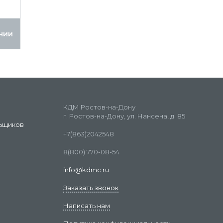
чии
КДМ Ростов-на-Дону
г. Ростов-на-Дону, ул. Нансена, д. 85
ьщиков
+7(863)2042548
8(800) 770-08-54
info@kdmc.ru
Заказать звонок
Написать нам