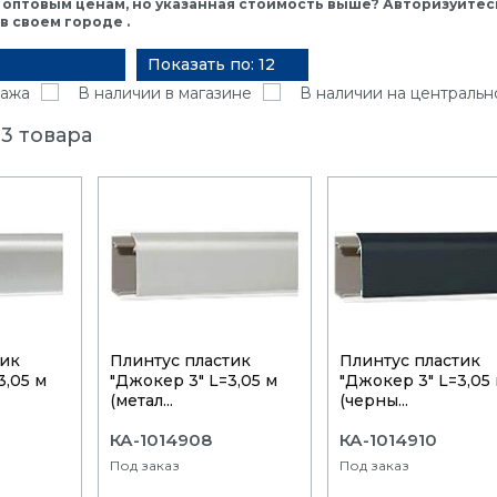
 оптовым ценам, но указанная стоимость выше? Авторизуйтесь
 своем городе .
Показать по: 12
ажа
В наличии в магазине
В наличии на центральн
3 товара
тик
Плинтуc пластик
Плинтуc пластик
3,05 м
"Джокер 3" L=3,05 м
"Джокер 3" L=3,05
(метал...
(черны...
КА-1014908
КА-1014910
Под заказ
Под заказ