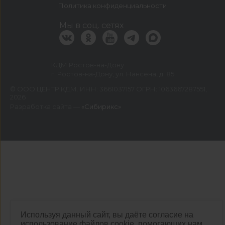
Политика конфиденциальности
Мы в соц. сетях
КДМ Ростов-на-Дону
г. Ростов-на-Дону, ул. Нансена, д. 85
©
ООО ЦЕНТР КДМ. ИНН: 3661037157 ОГРН: 1063667287551
,
2026
Разработка сайта —
«Сибирикс»
Используя данный сайт, вы даёте согласие на
использование файлов cookie, помогающих нам