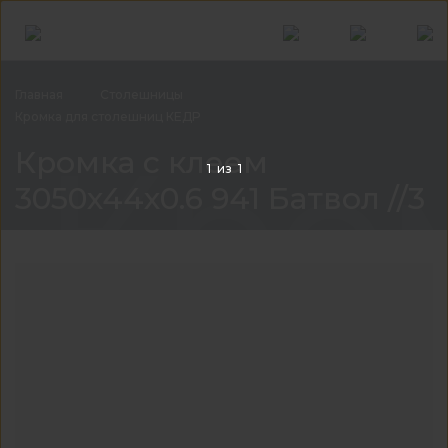
Главная
Столешницы
Кромка для столешниц
КЕДР
Кром
Кромка с клеем
1
из
1
3050x44x0.6 941 Батвол //3