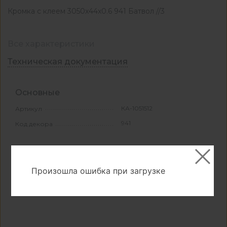
Кромка с клеем 3050x44x0.6 941 Батвол //3
Все характеристики
Техническая документация
Основные
КА-1051512
Артикул
941
Код декора
Свойства и материалы
Камень
Произошла ошибка при загрузке
Тип поверхности
0,13
Вес, кг