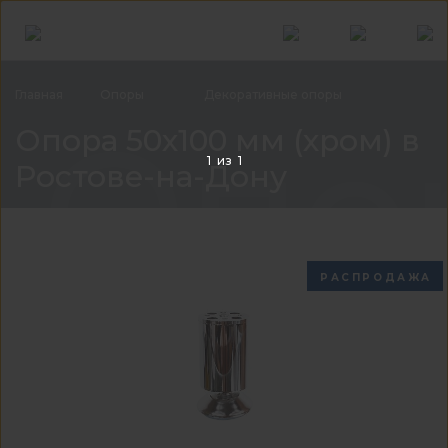
Главная
Опоры
Декоративные
опоры
Опор
Опора 50х100 мм (хром) в
1
из
1
Ростовe-на-Дону
РАСПРОДАЖА