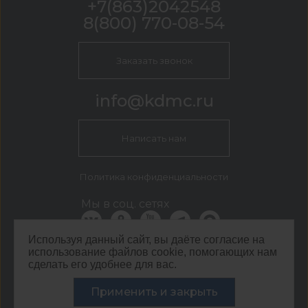
+7(863)2042548
8(800) 770-08-54
Заказать звонок
info@kdmc.ru
Написать нам
Политика конфиденциальности
Мы в соц. сетях
Используя данный сайт, вы даёте согласие на
использование файлов cookie, помогающих нам
КДМ Ростов-на-Дону
сделать его удобнее для вас.
г. Ростов-на-Дону, ул. Нансена, д. 85
©
ООО ЦЕНТР КДМ. ИНН: 3661037157 ОГРН: 1063667287551
Применить и закрыть
,
2026