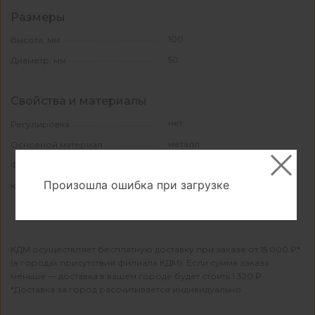
Размеры
100
Высота, мм
50
Диаметр, мм
Свойства и материалы
нет
Регулировка
металл
Основной материал
круглая
Форма
Произошла ошибка при загрузке
100
Количество в упаковке
КДМ осуществляет бесплатную доставку при заказе от 15 000 ₽*
(в городах присутствия филиала КДМ). Если сумма заказа
меньше — доставка в вашем городе будет стоить 1 320 ₽.
*Доставка за город рассчитывается индивидуально