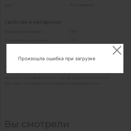
бук Бавария
Цвет
Свойства и материалы
ПВХ
Основной материал
200
Количество в упаковке
Произошла ошибка при загрузке
КДМ осуществляет бесплатную доставку при заказе от 15 000 ₽*
(в городах присутствия филиала КДМ). Если сумма заказа
меньше — доставка в вашем городе будет стоить 1 320 ₽.
*Доставка за город рассчитывается индивидуально
Вы смотрели