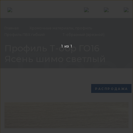
Главная
Кромочные материалы,
профиль
Профиль ПВХ
гибкий
Т-образный
(врезной)
Про
Профиль Т-обр ГО16
1
из
1
Ясень шимо светлый
РАСПРОДАЖА