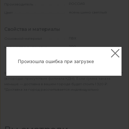
РОССИЯ
Производитель
ясень шимо светлый
Цвет
Свойства и материалы
ПВХ
Основной материал
200
Количество в упаковке
Произошла ошибка при загрузке
КДМ осуществляет бесплатную доставку при заказе от 15 000 ₽*
(в городах присутствия филиала КДМ). Если сумма заказа
меньше — доставка в вашем городе будет стоить 1 320 ₽.
*Доставка за город рассчитывается индивидуально