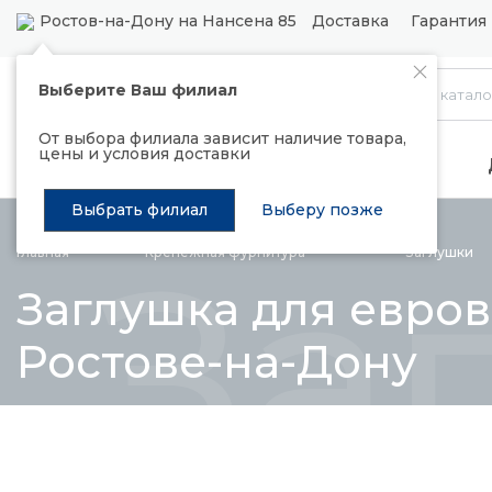
Ростов-на-Дону на Нансена 85
Доставка
Гарантия 
Выберите Ваш филиал
Каталог
От выбора филиала зависит наличие товара,
цены и условия доставки
Распродажа
Подъемные механизмы
Выбрать филиал
Выберу позже
За
Главная
Крепежная
фурнитура
Заглушки
Заглушка для евров
Ростовe-на-Дону